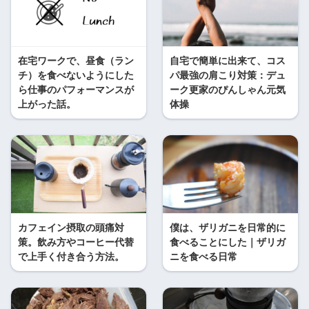
在宅ワークで、昼食（ラン
自宅で簡単に出来て、コス
チ）を食べないようにした
パ最強の肩こり対策：デュ
ら仕事のパフォーマンスが
ーク更家のぴんしゃん元気
上がった話。
体操
カフェイン摂取の頭痛対
僕は、ザリガニを日常的に
策。飲み方やコーヒー代替
食べることにした｜ザリガ
で上手く付き合う方法。
ニを食べる日常