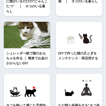
に猫がいるだけの"にゃんこ
策 ｜ ネコのいる暮らし
たつ" ｜ ネコのいる暮
らし
シュレッダー紙で猫のおも
DIYで作った猫の爪とぎを
ちゃを作る ｜ 簡単でお金の
メンテナンス・再活用する
かからないDIY
ネコを飼って感じた予想外
ただ猫と坐禅をする"ネコ坐