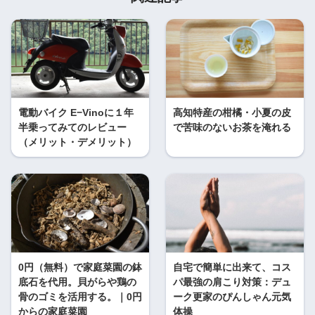
電動バイク E−Vinoに１年
高知特産の柑橘・小夏の皮
半乗ってみてのレビュー
で苦味のないお茶を淹れる
（メリット・デメリット）
0円（無料）で家庭菜園の鉢
自宅で簡単に出来て、コス
底石を代用。貝がらや鶏の
パ最強の肩こり対策：デュ
骨のゴミを活用する。｜0円
ーク更家のぴんしゃん元気
からの家庭菜園
体操